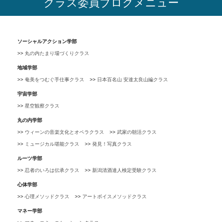
クラス委員ブログメニュー
ソーシャルアクション学部
丸の内たまり場づくりクラス
地域学部
奄美をつむぐ手仕事クラス
日本百名山 安達太良山編クラス
宇宙学部
星空観察クラス
丸の内学部
ウィーンの音楽文化とオペラクラス
武家の朝活クラス
ミュージカル堪能クラス
発見！写真クラス
ルーツ学部
忍者のいろは伝承クラス
新潟清酒達人検定受験クラス
心体学部
心理メソッドクラス
アートボイスメソッドクラス
マネー学部