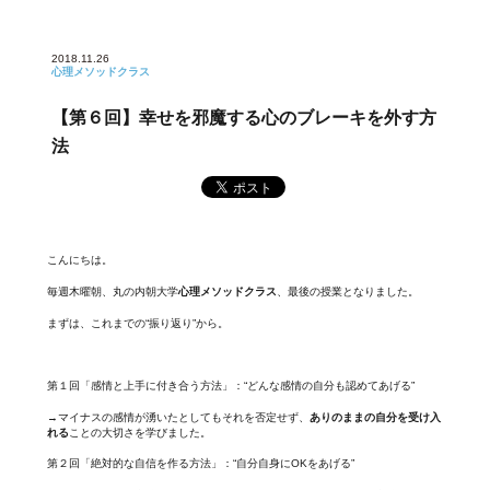
2018.11.26
心理メソッドクラス
【第６回】幸せを邪魔する心のブレーキを外す方
法
こんにちは。
毎週木曜朝、丸の内朝大学
心理メソッドクラス
、最後の授業となりました。
まずは、これまでの“振り返り”から。
第１回「感情と上手に付き合う方法」：“どんな感情の自分も認めてあげる”
→マイナスの感情が湧いたとしてもそれを否定せず、
ありのままの自分を受け入
れる
ことの大切さを学びました。
第２回「絶対的な自信を作る方法」：“自分自身にOKをあげる”