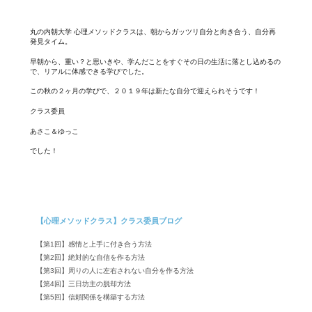
丸の内朝大学 心理メソッドクラスは、朝からガッツリ自分と向き合う、自分再
発見タイム。
早朝から、重い？と思いきや、学んだことをすぐその日の生活に落とし込めるの
で、リアルに体感できる学びでした。
この秋の２ヶ月の学びで、２０１９年は新たな自分で迎えられそうです！
クラス委員
あさこ＆ゆっこ
でした！
【心理メソッドクラス】クラス委員ブログ
【第1回】感情と上手に付き合う方法
【第2回】絶対的な自信を作る方法
【第3回】周りの人に左右されない自分を作る方法
【第4回】三日坊主の脱却方法
【第5回】信頼関係を構築する方法