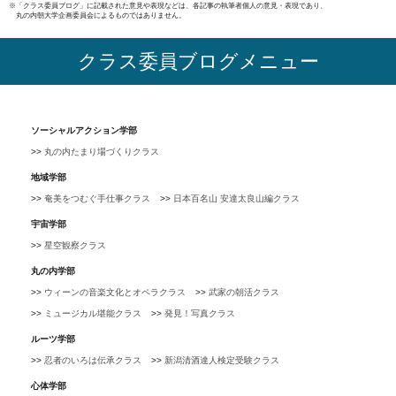
※「クラス委員ブログ」に記載された意見や表現などは、各記事の執筆者個人の意見・表現であり、
丸の内朝大学企画委員会によるものではありません。
クラス委員ブログメニュー
ソーシャルアクション学部
丸の内たまり場づくりクラス
地域学部
奄美をつむぐ手仕事クラス
日本百名山 安達太良山編クラス
宇宙学部
星空観察クラス
丸の内学部
ウィーンの音楽文化とオペラクラス
武家の朝活クラス
ミュージカル堪能クラス
発見！写真クラス
ルーツ学部
忍者のいろは伝承クラス
新潟清酒達人検定受験クラス
心体学部