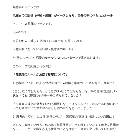
無意識のルールとは・・・
現在までの記憶（体験＋感情）がベースとなり、自分の中に作られたルール
そこで、２回目のワークです。
《WORK》
自分や他人に対して”求めているルール”を探してみる。
（意識的にとっている行動→無意識のルール）
“仕事のルール”と“恋愛のルール”の２つのパターンで書き出します。
このワークで紐解かれるのは・・・
『無意識のルールが及ぼす影響について
』
1.思考の「ワク」による“感情の抑圧” →感情と思考の不一致が起こる原因に！
◯◯しなくてはならない、◯◯でいなくてはならない等、今の自分には難しい
状況下でも 無理にそのルールに縛られていないか？
「１００％以上の全力でいつも頑張らなくてはならない！」のルールに縛られて
いつも疲れていた過去の若かりし頃の自分を思い出しました。
2. 思考の「ワク」による“思考の停止” →選択肢の“正誤”を検証しない原因に！
どんなに疲れていれも、休み無く毎日仕事のことを考えていなくては上を目指せ
ない・・・と、休暇でさえも仕事のことを考えて、全力で突っ走っていた自分