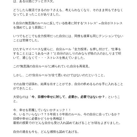
は、ある日急にプッとガス欠。
どうしたら復活できるのか？さえも、考えられなくなり、そのまま何もできなく
なってしまったことがありました。
3.自分の無意識のルールに反している他者に対する“ストレス” →自分がストレス
を溜めてしまう原因に！
いつでもどこでも全力投球だった自分には、同僚も後輩も同じテンションでない
ことは苦痛でした。
ひたすらマイペースな彼らに、自分ルール『全力投球』を押し付けて、“仕事を
することとはこうあるべき！”と自分のおしりのみならず他の人のおしりまで叩
いて、通じなくて・・・ストレスを抱えていました。
この“無意識の自分ルール”に縛られていた自分を再発見。
しかし、この“自分ルール”が全て悪いわけではないのだということ。
そのお陰で頑張れ、結果を出すことができ、自分の求めるものを手に入れること
ができたこと。
大切なのは「
今、目標や幸せに対して、必要か。必要ではないか？
」というこ
と。
今、幸せを邪魔していないかチェック！！
今、いる？いらない？？５年前１０年前のルール。今の自分に合っているか？
目標や幸せに必要かどうかを再検証！
最初の授業での“どんな自分も受け入れ認めてあげること“が頭をよぎりました。
自分の過去も今も、どんな感情も認めてあげる。