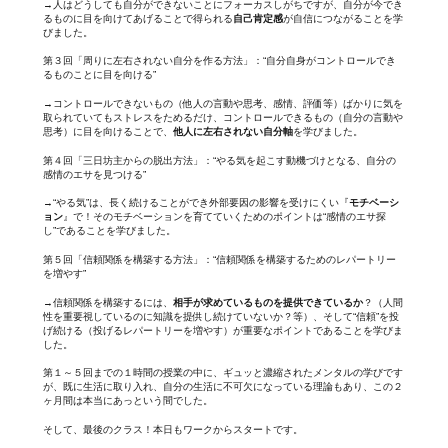
→人はどうしても自分ができないことにフォーカスしがちですが、自分が今でき
るものに目を向けてあげることで得られる
自己肯定感
が自信につながることを学
びました。
第３回「周りに左右されない自分を作る方法」：“自分自身がコントロールでき
るものことに目を向ける”
→コントロールできないもの（他人の言動や思考、感情、評価等）ばかりに気を
取られていてもストレスをためるだけ、コントロールできるもの（自分の言動や
思考）に目を向けることで、
他人に左右されない自分軸
を学びました。
第４回「三日坊主からの脱出方法」：“やる気を起こす動機づけとなる、自分の
感情のエサを見つける”
→“やる気”は、長く続けることができ外部要因の影響を受けにくい『
モチベーシ
ョン
』で！そのモチベーションを育てていくためのポイントは“感情のエサ探
し”であることを学びました。
第５回「信頼関係を構築する方法」：“信頼関係を構築するためのレパートリー
を増やす”
→信頼関係を構築するには、
相手が求めているものを提供できているか
？（人間
性を重要視しているのに知識を提供し続けていないか？等）、そして“信頼”を投
げ続ける（投げるレパートリーを増やす）が重要なポイントであることを学びま
した。
第１～５回までの１時間の授業の中に、ギュッと濃縮されたメンタルの学びです
が、既に生活に取り入れ、自分の生活に不可欠になっている理論もあり、この２
ヶ月間は本当にあっという間でした。
そして、最後のクラス！本日もワークからスタートです。